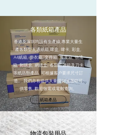
各類紙箱產品
香港及深圳均設有生產線,專業大量生
產各類型瓦通紙箱,啤盒, 啤卡, 彩盒,
A4紙箱, 掛衣箱, 文件箱, 搬屋箱, 物流
箱, 郵購盒, 網購盒, 各類紅酒箱及刀卡
等紙品類產品, 可根據客户要求尺寸訂
造。 我們亦有提供大量現貨搬屋箱可
供零售, 歡迎致電或電郵查詢。
紙箱產品
物流包裝用品