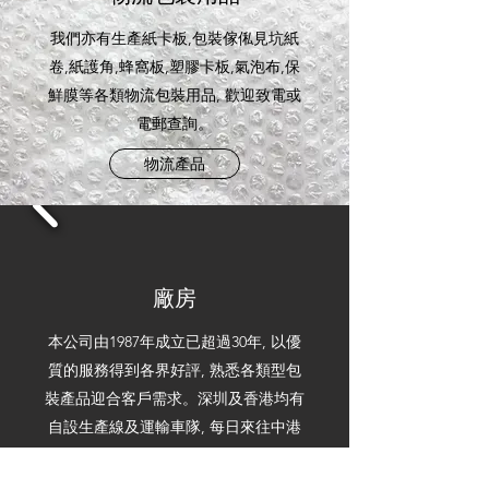
我們亦有生產紙卡板,包裝傢俬見坑紙
卷,紙護角,蜂窩板,塑膠卡板,氣泡布,保
鮮膜等各類物流包裝用品, 歡迎致電或
電郵查詢。
物流產品
廠房
本公司由1987年成立已超過30年, 以優
質的服務得到各界好評, 熟悉各類型包
裝產品迎合客戶需求。深圳及香港均有
自設生產線及運輸車隊, 每日來往中港
兩地, 以行內最短時間交貨取勝。